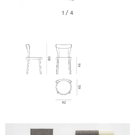
1
/ 4