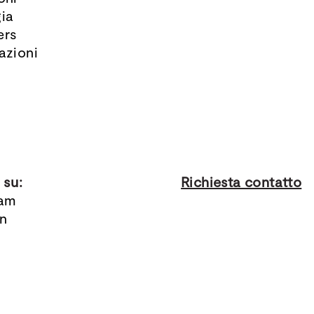
ia
ers
azioni
 su:
Richiesta contatto
ram
in