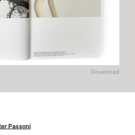
Download
tter Passoni