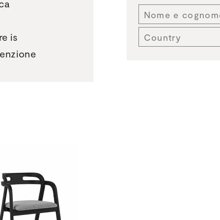
ica
e is
tenzione