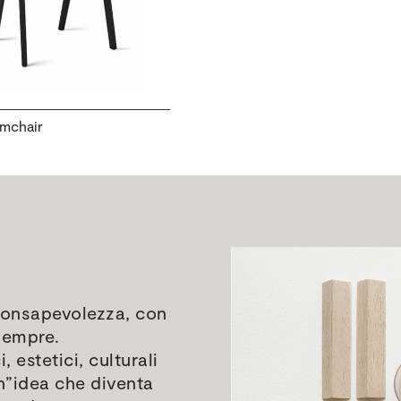
mchair
 consapevolezza, con
 sempre.
, estetici, culturali
 Un”idea che diventa