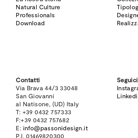
Natural Culture
Tipolog
Professionals
Design
Download
Realizz
Contatti
Seguici
Via Brava 44/3 33048
Instag
San Giovanni
Linked
al Natisone, (UD) Italy
T: +39 0432 757333
F:+39 0432 757682
E:
info@passonidesign.it
P.I. 01469820300