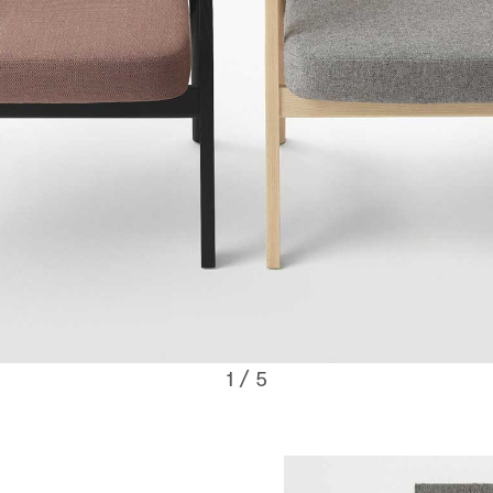
1
/ 5